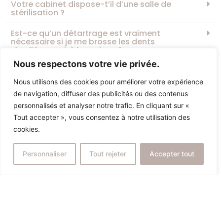
Votre cabinet dispose-t’il d’une salle de
stérilisation ?
Est-ce qu’un détartrage est vraiment
nécessaire si je me brosse les dents
régulièrement à la maison ?
Nous respectons votre vie privée.
Comment savoir si j'ai besoin d'un détartrage?
Nous utilisons des cookies pour améliorer votre expérience
de navigation, diffuser des publicités ou des contenus
personnalisés et analyser notre trafic. En cliquant sur «
Tout accepter », vous consentez à notre utilisation des
cookies.
Personnaliser
Tout rejeter
Accepter tout
Prendre rendez-vous
Qualité